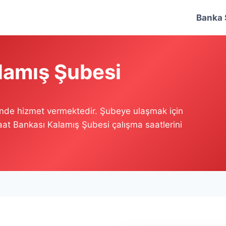
Banka 
lamış Şubesi
inde hizmet vermektedir. Şubeye ulaşmak için
raat Bankası Kalamış Şubesi çalışma saatlerini