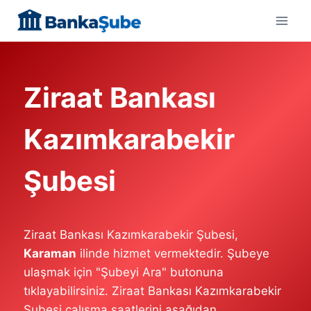
Skip
to
content
Ziraat Bankası
Kazımkarabekir
Şubesi
Ziraat Bankası Kazımkarabekir Şubesi,
Karaman
ilinde hizmet vermektedir. Şubeye
ulaşmak için "Şubeyi Ara" butonuna
tıklayabilirsiniz. Ziraat Bankası Kazımkarabekir
Şubesi çalışma saatlerini aşağıdan