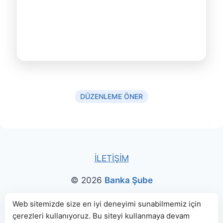
DÜZENLEME ÖNER
İLETİŞİM
© 2026
Banka Şube
Bu sitede paylaşılan banka bilgileri için kaynak olarak
Web sitemizde size en iyi deneyimi sunabilmemiz için
çerezleri kullanıyoruz. Bu siteyi kullanmaya devam
genellikle
TBB
ve
BDDK
web sitelerinden faydalanılmış, harita