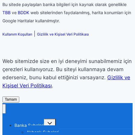
Bu sitede paylaşılan banka bilgileri için kaynak olarak genellikle
TBB
ve
BDDK
web sitelerinden faydalanılmış, harita konumları için
Google Haritalar kullanılmıştır.
|
Kullanım Koşulları
Gizlilik ve Kişisel Veri Politikası
Web sitemizde size en iyi deneyimi sunabilmemiz için
çerezleri kullanıyoruz. Bu siteyi kullanmaya devam
ederseniz, bunu kabul ettiğinizi varsayarız.
Gizlilik ve
Kişisel Veri Politikası
.
Tamam
Toggle
Banka Şubeleri
child
menu
Akbank Şubeleri