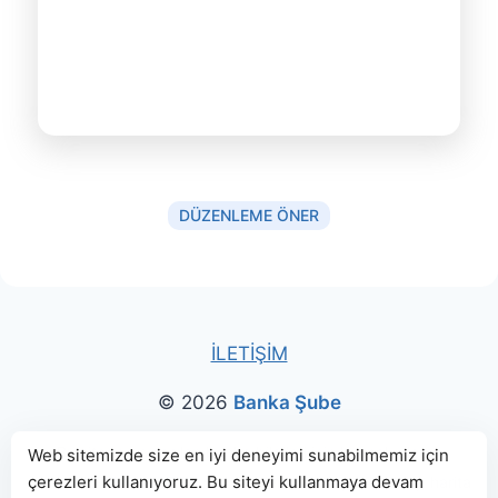
DÜZENLEME ÖNER
İLETİŞİM
© 2026
Banka Şube
Bu sitede paylaşılan banka bilgileri için kaynak olarak
Web sitemizde size en iyi deneyimi sunabilmemiz için
çerezleri kullanıyoruz. Bu siteyi kullanmaya devam
genellikle
TBB
ve
BDDK
web sitelerinden faydalanılmış, harita