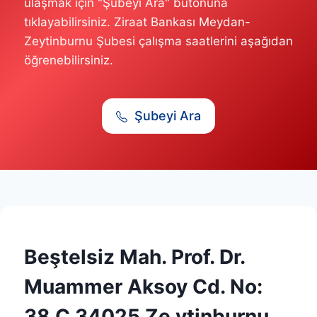
ulaşmak için "Şubeyi Ara" butonuna
tıklayabilirsiniz. Ziraat Bankası Meydan-
Zeytinburnu Şubesi çalışma saatlerini aşağıdan
öğrenebilirsiniz.
Şubeyi Ara
Beştelsiz Mah. Prof. Dr.
Muammer Aksoy Cd. No:
38 C 34025 Ze ytinburnu