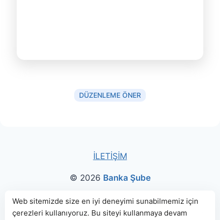
DÜZENLEME ÖNER
İLETİŞİM
© 2026
Banka Şube
Bu sitede paylaşılan banka bilgileri için kaynak olarak
Web sitemizde size en iyi deneyimi sunabilmemiz için
çerezleri kullanıyoruz. Bu siteyi kullanmaya devam
genellikle
TBB
ve
BDDK
web sitelerinden faydalanılmış, harita