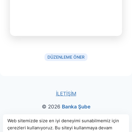
DÜZENLEME ÖNER
İLETİŞİM
© 2026
Banka Şube
Bu sitede paylaşılan banka bilgileri için kaynak olarak
Web sitemizde size en iyi deneyimi sunabilmemiz için
çerezleri kullanıyoruz. Bu siteyi kullanmaya devam
genellikle
TBB
ve
BDDK
web sitelerinden faydalanılmış, harita