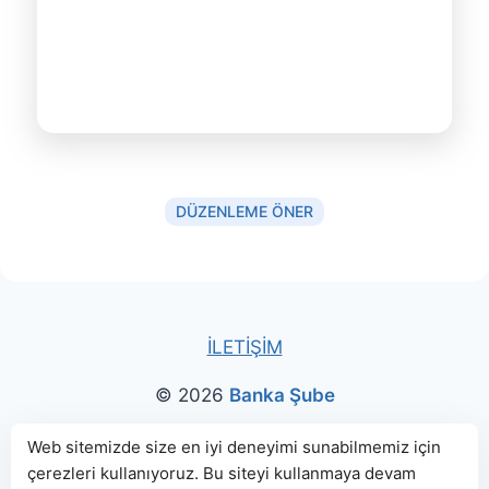
DÜZENLEME ÖNER
İLETİŞİM
© 2026
Banka Şube
Bu sitede paylaşılan banka bilgileri için kaynak olarak
Web sitemizde size en iyi deneyimi sunabilmemiz için
çerezleri kullanıyoruz. Bu siteyi kullanmaya devam
genellikle
TBB
ve
BDDK
web sitelerinden faydalanılmış, harita