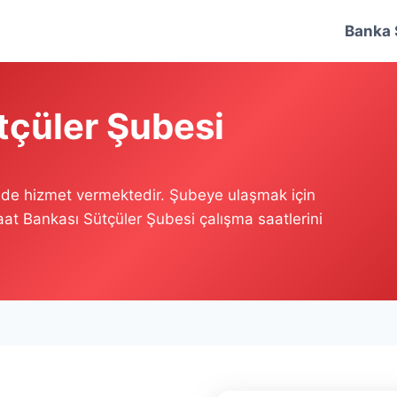
Banka 
tçüler Şubesi
nde hizmet vermektedir. Şubeye ulaşmak için
raat Bankası Sütçüler Şubesi çalışma saatlerini