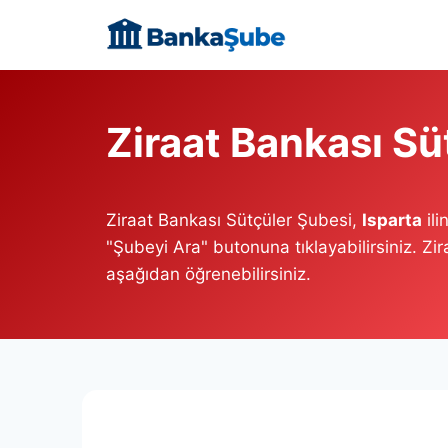
Skip
to
content
Ziraat Bankası Sü
Ziraat Bankası Sütçüler Şubesi,
Isparta
ili
"Şubeyi Ara" butonuna tıklayabilirsiniz. Zi
aşağıdan öğrenebilirsiniz.