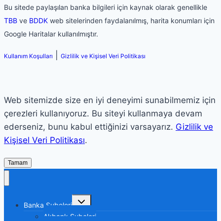
Bu sitede paylaşılan banka bilgileri için kaynak olarak genellikle
TBB
ve
BDDK
web sitelerinden faydalanılmış, harita konumları için
Google Haritalar kullanılmıştır.
|
Kullanım Koşulları
Gizlilik ve Kişisel Veri Politikası
Web sitemizde size en iyi deneyimi sunabilmemiz için
çerezleri kullanıyoruz. Bu siteyi kullanmaya devam
ederseniz, bunu kabul ettiğinizi varsayarız.
Gizlilik ve
Kişisel Veri Politikası
.
Tamam
Toggle
Banka Şubeleri
child
menu
Akbank Şubeleri