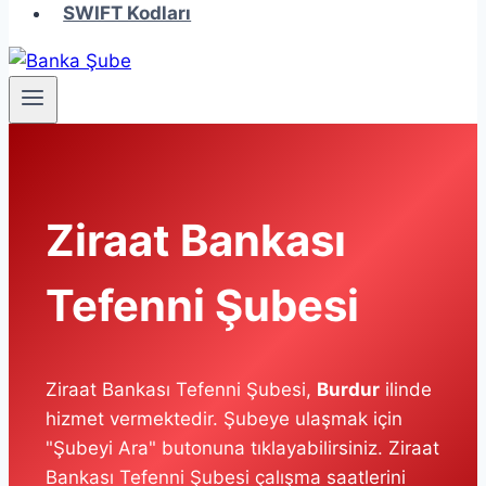
SWIFT Kodları
Ziraat Bankası
Tefenni Şubesi
Ziraat Bankası Tefenni Şubesi,
Burdur
ilinde
hizmet vermektedir. Şubeye ulaşmak için
"Şubeyi Ara" butonuna tıklayabilirsiniz. Ziraat
Bankası Tefenni Şubesi çalışma saatlerini