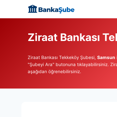
Skip
to
content
Ziraat Bankası T
Ziraat Bankası Tekkeköy Şubesi,
Samsun
"Şubeyi Ara" butonuna tıklayabilirsiniz. Z
aşağıdan öğrenebilirsiniz.