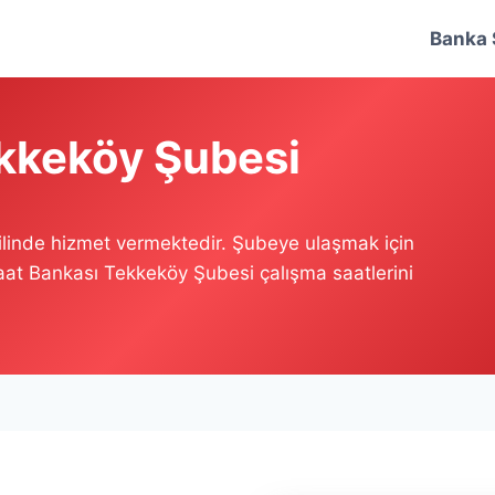
Banka 
ekkeköy Şubesi
ilinde hizmet vermektedir. Şubeye ulaşmak için
iraat Bankası Tekkeköy Şubesi çalışma saatlerini