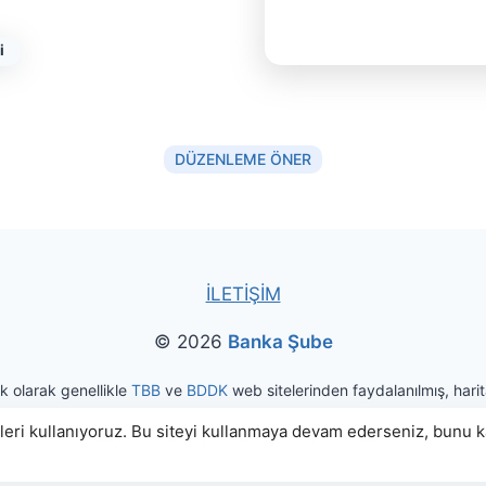
i
DÜZENLEME ÖNER
İLETİŞİM
© 2026
Banka Şube
ak olarak genellikle
TBB
ve
BDDK
web sitelerinden faydalanılmış, harita
eri kullanıyoruz. Bu siteyi kullanmaya devam ederseniz, bunu kab
|
Kullanım Koşulları
Gizlilik ve Kişisel Veri Politikası