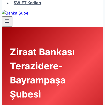
SWIFT Kodları
Ziraat Bankası
Terazidere-
Bayrampaşa
Şubesi