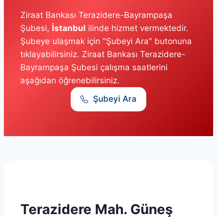
Ziraat Bankası Terazidere-Bayrampaşa
Şubesi,
İstanbul
ilinde hizmet vermektedir.
Şubeye ulaşmak için "Şubeyi Ara" butonuna
tıklayabilirsiniz. Ziraat Bankası Terazidere-
Bayrampaşa Şubesi çalışma saatlerini
aşağıdan öğrenebilirsiniz.
Şubeyi Ara
Terazidere Mah. Güneş