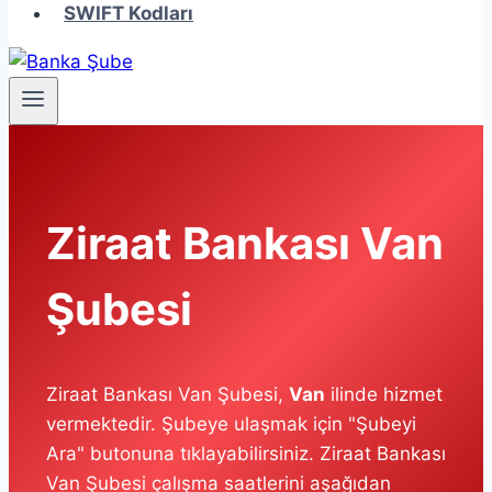
SWIFT Kodları
Ziraat Bankası Van
Şubesi
Ziraat Bankası Van Şubesi,
Van
ilinde hizmet
vermektedir. Şubeye ulaşmak için "Şubeyi
Ara" butonuna tıklayabilirsiniz. Ziraat Bankası
Van Şubesi çalışma saatlerini aşağıdan