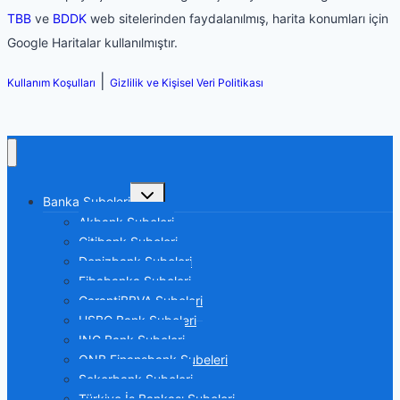
TBB
ve
BDDK
web sitelerinden faydalanılmış, harita konumları için
Google Haritalar kullanılmıştır.
|
Kullanım Koşulları
Gizlilik ve Kişisel Veri Politikası
Toggle
Banka Şubeleri
child
menu
Akbank Şubeleri
Citibank Şubeleri
Denizbank Şubeleri
Fibabanka Şubeleri
GarantiBBVA Şubeleri
HSBC Bank Şubeleri
ING Bank Şubeleri
QNB Finansbank Şubeleri
Şekerbank Şubeleri
Türkiye İş Bankası Şubeleri