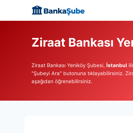
Skip
to
content
Ziraat Bankası Ye
Ziraat Bankası Yeniköy Şubesi,
İstanbul
il
"Şubeyi Ara" butonuna tıklayabilirsiniz. Zi
aşağıdan öğrenebilirsiniz.