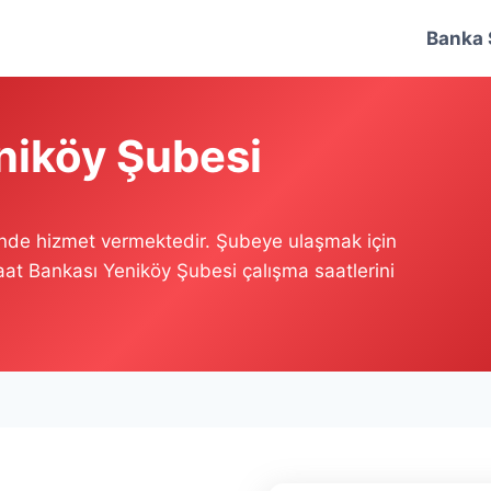
Banka 
niköy Şubesi
inde hizmet vermektedir. Şubeye ulaşmak için
raat Bankası Yeniköy Şubesi çalışma saatlerini