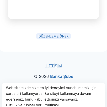
DÜZENLEME ÖNER
İLETİŞİM
© 2026
Banka Şube
Bu sitede paylaşılan banka bilgileri için kaynak olarak
Web sitemizde size en iyi deneyimi sunabilmemiz için
çerezleri kullanıyoruz. Bu siteyi kullanmaya devam
genellikle
TBB
ve
BDDK
web sitelerinden faydalanılmış, harita
ederseniz, bunu kabul ettiğinizi varsayarız.
konumları için Google Haritalar kullanılmıştır.
Gizlilik ve Kişisel Veri Politikası
.