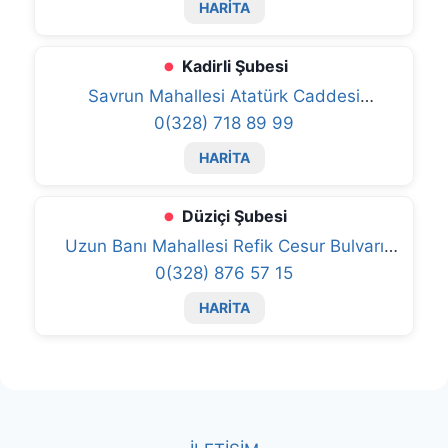
HARİTA
Kadirli Şubesi
Savrun Mahallesi Atatürk Caddesi
Denizbank Blok No:31/2 Kadi rli/Osmaniye
0(328) 718 89 99
HARİTA
Düziçi Şubesi
Uzun Banı Mahallesi Refik Cesur Bulvarı
No:177A Düziçi/Osman iye
0(328) 876 57 15
HARİTA